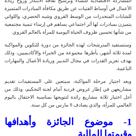
المشاركة الاقتصادية للنساء وترسيخ ثقافة الابتكار وروح ريادة
الأعمال في أوساط الفتيات عن طريق مكافأة المبادرات المتميزة
للشابات المنحدرات من الوسط القروي وشبه الحضري، واللواتي
يتميزن بمبادرات لها أثر اجتماعي يساهم في إرساء تنمية مجتمعية
من شأنها تحسين ظروف الحياة اليومية للمرأة بالعالم القروي.
وستستفيد المترشحات لهذه الجائزة من دورة للتكوين والمواكبة
لمدة ثلاثة أشهر، يأطرها مجموعة من الخبراء والأكاديميين، وذلك
بهدف تعزيز القدرات في مجال التدبير وريادة الأعمال والمهارات
الناعمة.
وبعد اجتياز مرحلة المواكبة، سيتعين على المستفيدات تقديم
مشاريعهن في إطار عروض فردية أمام لجنة التحكيم، وذلك من
أجل اختيار ثلاثة مشاريع رائدة لتتويجها بمناسبة الاحتفال باليوم
العالمي للمرأة، والذي يصادف 8 مارس من كل سنة.
1- موضوع الجائزة وأهدافها
وقيمتها المالية