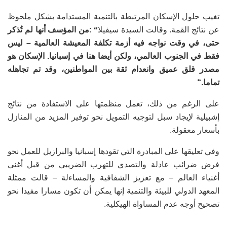
تغيب حلول الإسكان المرتبطة بالتنمية المستدامة بشكل ملحوظ
عن نتائج القمة. وقالت السيدة سيفيلا
“
:
من المؤسف أنها لم تُذكر
حتى، في وقت نواجه فيه أزمة تكلفة المعيشة العالمية
–
ليس
فقط في الجنوب العالمي، ولكن أيضا هنا في إسبانيا. الإسكان هو
مصدر قلق عميق وانعدام ثقة بين المواطنين، وقد تم تجاهله
تماما
“.
على الرغم من ذلك، تعمل منظمتها على الاستفادة من نتائج
إشبيلية لإيجاد سبل لتوجيه التمويل نحو توفير المزيد من المنازل
بأسعار معقولة
.
وفي تعليقها على المبادرة التي تقودها إسبانيا والبرازيل للعمل نحو
فرض ضرائب عادلة والتصدي للتهرب الضريبي من قبل أغنى
أغنياء العالم – مع تعزيز الشفافية والمساءلة – قالت ممثلة
المعهد الدولي للبيئة والتنمية إنها يمكن أن تكون مسارا مفيدا نحو
تصحيح أوجه عدم المساواة الهيكلي
ة.