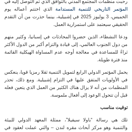
رحبت منظمات المجتمع المدني بالتوافق الذي تم التوصل إليه في
المؤتمر التاريخي للتنمية المستدامة
الذي اختتم أعماله يوم
الخميس، 3 يوليوز 2025 في إشبيلية، بينما حذرت من أن التقدم
الحقيقي سيعتمد على استمرارية العمل
.
ودعا النشطاء، الذين حضروا المحادثات في إسبانيا، وكثير منهم
من دول الجنوب العالمي، إلى قيادة والتزام أكبر من الدول الأكثر
ثراءً للمساعدة في معالجة أوجه عدم المساواة الهيكلية القائمة
منذ فترة طويلة
.
يحمل المؤتمر الدولي الرابع لتمويل التنمية ثقلا رمزيا قويا، ينعكس
في الأولويات المتفق عليها في التزام إشبيلية. ومع ذلك، تحذر
المنظمات من أنه لا يزال هناك الكثير من العمل الذي يتعين فعله
قبل أن تتحول الوعود إلى أفعال ملموسة
.
توقيت مناسب
تلك هي رسالة “باولا سيفيلا”، ممثلة المعهد الدولي للبيئة
والتنمية وهو مركز أبحاث مقره لندن – والتي عملت لعقود في