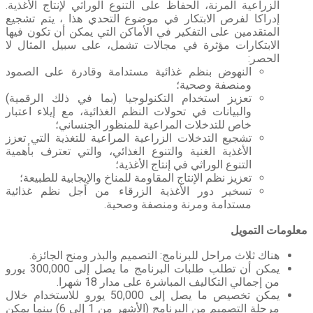
الزراعية المرنة، الحفاظ على التنوع الوراثي لإنتاج الأغذية.
إدراكا لفرص الابتكار في موضوع التحدي هذا ، يتم تشجيع
المتقدمين على التفكير في الأماكن التي يمكن أن تكون فيها
الابتكارات مؤثرة في مجالات تشمل، على سبيل المثال لا
الحصر:
النهوض بنظم غذائية مستدامة وقادرة على الصمود
ومنصفة وصحية؛
تعزيز استخدام التكنولوجيا (بما في ذلك الرقمية)
والبيانات في تحولات النظم الغذائية، مع إيلاء اعتبار
خاص للتدخلات المراعية للمنظور الجنساني؛
تشجيع التدخلات الزراعية المراعية للتغذية التي تعزز
الأغذية الغنية والتنوع الغذائي، والتي تعترف بأهمية
التنوع الوراثي في إنتاج الأغذية؛
تعزيز نظم الإنتاج المقاومة للمناخ والإيجابية للطبيعة؛
تسخير دور الأغذية الزرقاء من أجل نظم غذائية
مستدامة ومرنة ومنصفة وصحية.
معلومات التمويل
هناك ثلاث مراحل للبرنامج: التصميم والبذر ومنح الجائزة.
يمكن أن تطلب طلبات البرنامج ما يصل إلى 300,000 يورو
من إجمالي التكاليف المباشرة على مدار 18 شهرا.
يمكن تخصيص ما يصل إلى 50,000 يورو للاستخدام خلال
مرحلة التصميم من البرنامج (الأشهر من 1 إلى 6) بينما يمكن