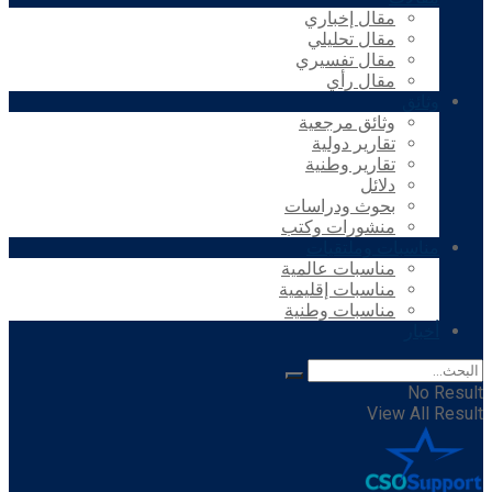
مقال إخباري
مقال تحليلي
مقال تفسيري
مقال رأي
وثائق
وثائق مرجعية
تقارير دولية
تقارير وطنية
دلائل
بحوث ودراسات
منشورات وكتب
مناسبات وملتقيات
مناسبات عالمية
مناسبات إقليمية
مناسبات وطنية
أخبار
No Result
View All Result