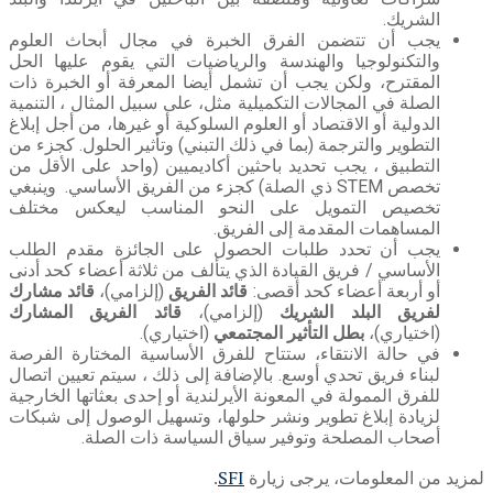
الشريك.
يجب أن تتضمن الفرق الخبرة في مجال أبحاث العلوم
والتكنولوجيا والهندسة والرياضيات التي يقوم عليها الحل
المقترح، ولكن يجب أن تشمل أيضا المعرفة أو الخبرة ذات
الصلة في المجالات التكميلية مثل، على سبيل المثال ، التنمية
الدولية أو الاقتصاد أو العلوم السلوكية أو غيرها، من أجل إبلاغ
التطوير والترجمة (بما في ذلك التبني) وتأثير الحلول. كجزء من
التطبيق ، يجب تحديد باحثين أكاديميين (واحد على الأقل من
تخصص STEM ذي الصلة) كجزء من الفريق الأساسي. وينبغي
تخصيص التمويل على النحو المناسب ليعكس مختلف
المساهمات المقدمة إلى الفريق.
يجب أن تحدد طلبات الحصول على الجائزة مقدم الطلب
الأساسي / فريق القيادة الذي يتألف من ثلاثة أعضاء كحد أدنى
أو أربعة أعضاء كحد أقصى:
قائد الفريق
(إلزامي)،
قائد مشارك
لفريق البلد الشريك
(إلزامي)،
قائد الفريق المشارك
(اختياري)،
بطل التأثير المجتمعي
(اختياري).
في حالة الانتقاء، ستتاح للفرق الأساسية المختارة الفرصة
لبناء فريق تحدي أوسع. بالإضافة إلى ذلك ، سيتم تعيين اتصال
للفرق الممولة في المعونة الأيرلندية أو إحدى بعثاتها الخارجية
لزيادة إبلاغ تطوير ونشر حلولها، وتسهيل الوصول إلى شبكات
أصحاب المصلحة وتوفير سياق السياسة ذات الصلة.
لمزيد من المعلومات، يرجى زيارة
SFI
.