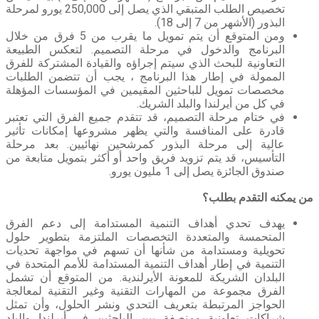
تخصيص الطلب المتبقي الذي يصل إلى 250,000 يورو لمرحلة
البذور (الأشهر من 7 إلى 18).
ومن المتوقع أن يتم تمويل ما يقرب من 5 فرق من خلال
البرنامج والدخول في مرحلة التصميم. لتعكس الطبيعة
التعاونية للبحث الذي سيتم إجراؤه والقيادة المشتركة للفرق
الممولة في إطار هذا البرنامج ، يجب أن تتضمن الطلبات
مخصصات تمويل للباحثين المقيمين في المؤسسات المؤهلة
في كل من أيرلندا والبلد الشريك.
في ختام مرحلة التصميم، قد تتقدم جميع الفرق التي تعتبر
قادرة على المنافسة والتي يظهر مشروعها إمكانات تأثير
عالية إلى مرحلة البذور كمرشحين نهائيين. بعد مرحلة
التأسيس، قد يتم تزويد فريق واحد أو أكثر بتمويل متابعة من
صندوق الجائزة يصل إلى 1 مليون يورو.
من يمكنه التقدم بطلب؟
يهدف تحدي أهداف التنمية المستدامة إلى دعم الفرق
المتحمسة والمتعددة التخصصات الملتزمة بتطوير حلول
تحويلية ومستدامة من شأنها أن تسهم في مواجهة تحديات
التنمية في إطار أهداف التنمية المستدامة للأمم المتحدة في
البلدان الشريكة للمعونة الأيرلندية. من المتوقع أن تشمل
الفرق مجموعة من المهارات التقنية وغير التقنية لمعالجة
الحواجز المرتبطة بتعريف التحدي ونشر الحلول، وأن تمثل
شراكات تعاونية ومنصفة بين الباحثين في أيرلندا والبلد