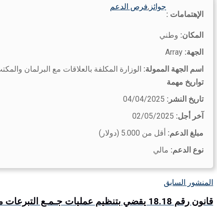
جوائز
,
فرص الدعم
الإهتمامات :
المكان:
وطني
الجهة:
Array
اسم الجهة الممولة:
الوزارة المكلفة بالعلاقات مع البرلمان والمك
تواريخ مهمة
تاريخ النشر:
04/04/2025
آخر أجل:
02/05/2025
مبلغ الدعم:
أقل من 5.000 (دولار)
نوع الدعم:
مالي
المنشور السابق
قانون رقم 18.18 يقضي بتنظيم عمليات جـمـع التبرعات من العموم وتوزيع المساعدات لأغراض خيرية ومرسومه التطبيقي 2025 (مع نموذج طلب الترخيص)