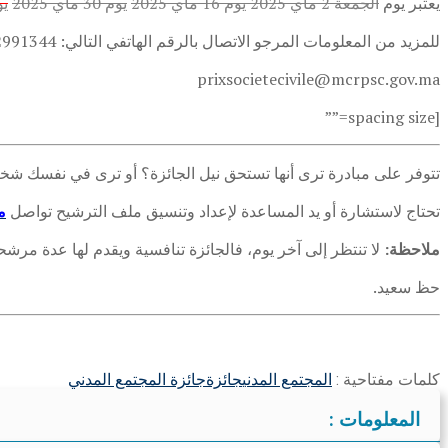
يعتبر يوم
الجمعة 2 ماي 2025
يوم 16 ماي 2025
يوم 30 ماي 2025
يوم 20
للمزيد من المعلومات المرجو الاتصال بالرقم الهاتفي التالي: 0762991344 أو عبر البريد الإلكتروني التالي:
prixsocietecivile@mcrpsc.gov.ma
[spacing size=””
تتوفر على مبادرة ترى أنها تستحق نيل الجائزة؟ أو ترى في نفسك 
تحتاج لاستشارة أو يد المساعدة لإعداد وتنسيق ملف الترشيح تواصل
م
ملاحظة:
لا تنتظر إلى آخر يوم، فالجائزة تنافسية ويقدم لها عدة مرش
حظ سعيد.
كلمات مفتاحية :
المجتمع المدني
جائزة
جائزة المجتمع المدني
المعلومات :