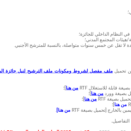
؛
ي النظام الداخلي للجائزة؛
ة/هيئات المجتمع المدني؛
دة لا تقل عن خمس سنوات متواصلة، بالنسبة للمترشح الأجنبي.
كن تحميل
ملف مفصل لشروط ومكونات ملف الترشيح لنيل جائزة المجتمع
غة قابلة للاستغلال RTF
من هنا
]؛
ل بصيغة وورد
من هنا
]؛
يل بصيغة RTF
من هنا
]؛
من هنا
]؛
ن بالخارج [تحميل بصيغة RTF
من هنا]
.
التفاصيل
.