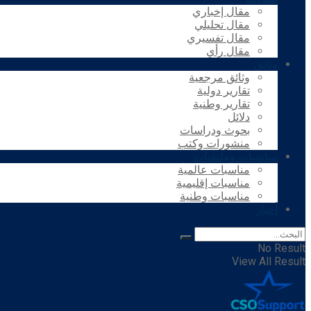
مقال إخباري
مقال تحليلي
مقال تفسيري
مقال رأي
وثائق
وثائق مرجعية
تقارير دولية
تقارير وطنية
دلائل
بحوث ودراسات
منشورات وكتب
مناسبات وملتقيات
مناسبات عالمية
مناسبات إقليمية
مناسبات وطنية
أخبار
No Result
View All Result